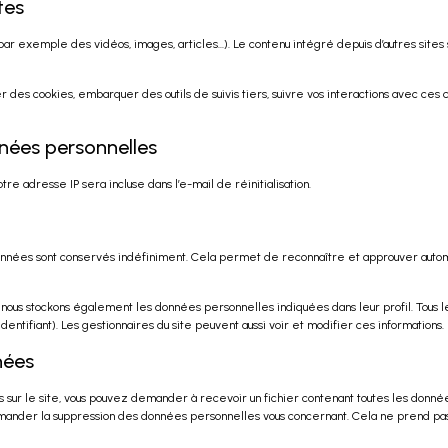
tes
(par exemple des vidéos, images, articles…). Le contenu intégré depuis d’autres sit
er des cookies, embarquer des outils de suivis tiers, suivre vos interactions avec c
nnées personnelles
re adresse IP sera incluse dans l’e-mail de réinitialisation.
nnées sont conservés indéfiniment. Cela permet de reconnaître et approuver automa
t), nous stockons également les données personnelles indiquées dans leur profil. Tous
entifiant). Les gestionnaires du site peuvent aussi voir et modifier ces informations.
nées
 sur le site, vous pouvez demander à recevoir un fichier contenant toutes les donnée
mander la suppression des données personnelles vous concernant. Cela ne prend pas