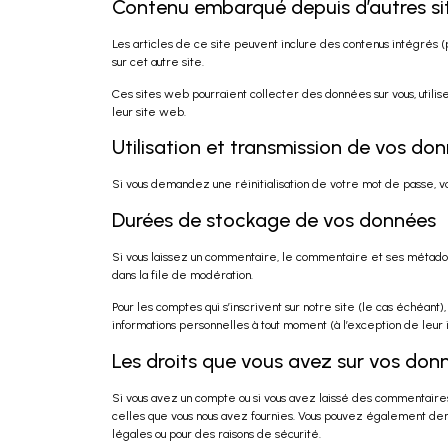
Contenu embarqué depuis d’autres si
Les articles de ce site peuvent inclure des contenus intégrés 
sur cet autre site.
Ces sites web pourraient collecter des données sur vous, utilis
leur site web.
Utilisation et transmission de vos do
Si vous demandez une réinitialisation de votre mot de passe, vot
Durées de stockage de vos données
Si vous laissez un commentaire, le commentaire et ses métado
dans la file de modération.
Pour les comptes qui s’inscrivent sur notre site (le cas échéan
informations personnelles à tout moment (à l’exception de leur id
Les droits que vous avez sur vos don
Si vous avez un compte ou si vous avez laissé des commentaires
celles que vous nous avez fournies. Vous pouvez également de
légales ou pour des raisons de sécurité.