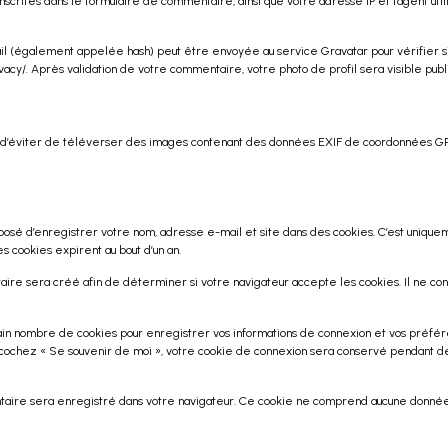
scrites dans le formulaire de commentaire, ainsi que votre adresse IP et l’agent utili
(également appelée hash) peut être envoyée au service Gravatar pour vérifier si vo
privacy/. Après validation de votre commentaire, votre photo de profil sera visible 
ons d’éviter de téléverser des images contenant des données EXIF de coordonnées GP
posé d’enregistrer votre nom, adresse e-mail et site dans des cookies. C’est uniqueme
s cookies expirent au bout d’un an.
raire sera créé afin de déterminer si votre navigateur accepte les cookies. Il ne c
ain nombre de cookies pour enregistrer vos informations de connexion et vos préfér
 vous cochez « Se souvenir de moi », votre cookie de connexion sera conservé pendant
entaire sera enregistré dans votre navigateur. Ce cookie ne comprend aucune donnée p