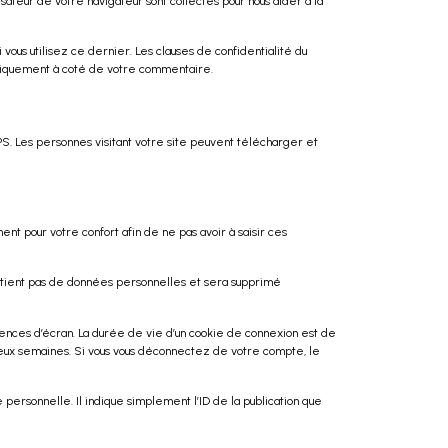
sateur de votre navigateur sont collectés pour nous aider à la
us utilisez ce dernier. Les clauses de confidentialité du
publiquement à coté de votre commentaire.
S. Les personnes visitant votre site peuvent télécharger et
nt pour votre confort afin de ne pas avoir à saisir ces
ontient pas de données personnelles et sera supprimé
ences d’écran. La durée de vie d’un cookie de connexion est de
 deux semaines. Si vous vous déconnectez de votre compte, le
ersonnelle. Il indique simplement l’ID de la publication que