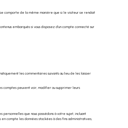
es se comporte de la même manière que si le visiteur se rendait
es contenus embarqués si vous disposez d’un compte connecté sur
tiquement les commentaires suivants au lieu de les laisser
 les comptes peuvent voir, modifier ou supprimer leurs
s personnelles que nous possédons à votre sujet, incluant
 en compte les données stockées à des fins administratives,