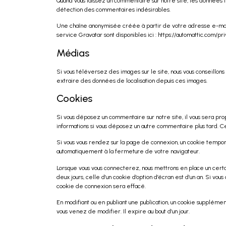
Quand vous laissez un commentaire sur notre site, les données in
détection des commentaires indésirables.
Une chaîne anonymisée créée à partir de votre adresse e-mail 
service Gravatar sont disponibles ici : https://automattic.com/
Médias
Si vous téléversez des images sur le site, nous vous conseill
extraire des données de localisation depuis ces images.
Cookies
Si vous déposez un commentaire sur notre site, il vous sera pro
informations si vous déposez un autre commentaire plus tard. Ce
Si vous vous rendez sur la page de connexion, un cookie tempo
automatiquement à la fermeture de votre navigateur.
Lorsque vous vous connecterez, nous mettrons en place un cert
deux jours, celle d’un cookie d’option d’écran est d’un an. Si
cookie de connexion sera effacé.
En modifiant ou en publiant une publication, un cookie supplém
vous venez de modifier. Il expire au bout d’un jour.